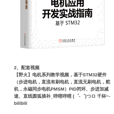
2、配套视频
【野火】电机系列教学视频，基于STM32硬件
（步进电机，直流有刷电机，直流无刷电机，舵
机，永磁同步电机PMSM）PID闭环、步进加减
速、直线圆弧插补_哔哩哔哩 (゜-゜)つロ 干杯~-
bilibili