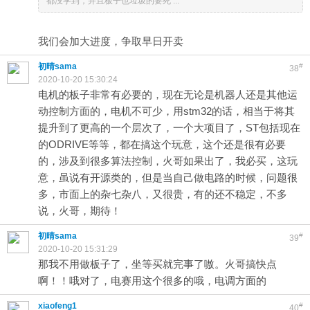
都没学到，并且板子也垃圾的要死 ...
我们会加大进度，争取早日开卖
初晴sama
#
38
2020-10-20 15:30:24
电机的板子非常有必要的，现在无论是机器人还是其他运
动控制方面的，电机不可少，用stm32的话，相当于将其
提升到了更高的一个层次了，一个大项目了，ST包括现在
的ODRIVE等等，都在搞这个玩意，这个还是很有必要
的，涉及到很多算法控制，火哥如果出了，我必买，这玩
意，虽说有开源类的，但是当自己做电路的时候，问题很
多，市面上的杂七杂八，又很贵，有的还不稳定，不多
说，火哥，期待！
初晴sama
#
39
2020-10-20 15:31:29
那我不用做板子了，坐等买就完事了嗷。火哥搞快点
啊！！哦对了，电赛用这个很多的哦，电调方面的
xiaofeng1
#
40