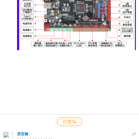
打赏Ta
房宜楠
#
2