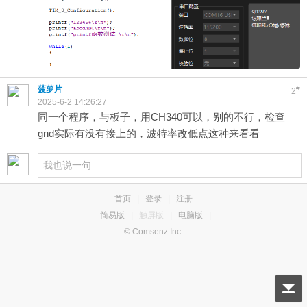
菠萝片
#
2
2025-6-2 14:26:27
同一个程序，与板子，用CH340可以，别的不行，检查
gnd实际有没有接上的，波特率改低点这种来看看
首页
|
登录
|
注册
简易版
|
触屏版
|
电脑版
|
© Comsenz Inc.