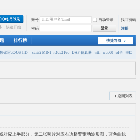
账号
自动登录
找回密码
步，快速开始
登录
密码
注册
题
排行榜
快捷导航
你写uC/OS-III》
stm32 MINI
rt1052 Pro
DAP 仿真器
wifi
w5500
sd卡
串口
返回列表
曲线对应上半部分，第二张照片对应右边桥臂驱动波形图，蓝色曲线