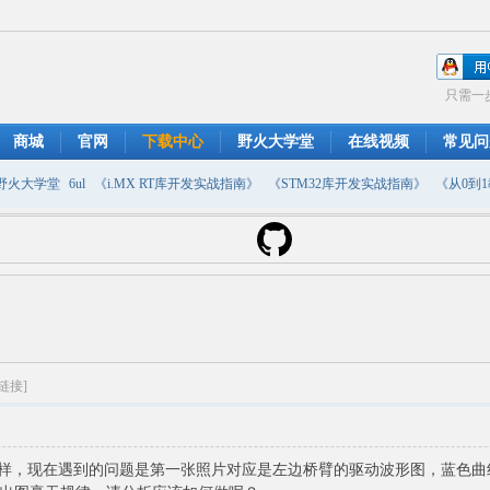
只需一
商城
官网
下载中心
野火大学堂
在线视频
常见问
野火大学堂
6ul
《i.MX RT库开发实战指南》
《STM32库开发实战指南》
《从0到1教
摄像头
DMA
emwin
串口软件
PWM
移植
USB
原理图
链接]
桥臂一样，现在遇到的问题是第一张照片对应是左边桥臂的驱动波形图，蓝色