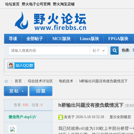
论坛首页
野火电子公司官网
野火淘宝店铺
导读
全部帖子
MCU版块
Linux版块
FPGA版块
热搜:
帖子
搜
ucos
首页
综合技术讨论区
电机技术
h桥输出问题没有接负载情况下
索
h桥输出问题没有接负载情况下
查看:
936
|
回复:
0
[复制
野
»
›
›
›
微信用户-depUjV
发表于 2026-5-18 10:52:28
|
显示全部楼层
我已经就将r41改为110欧上半部分