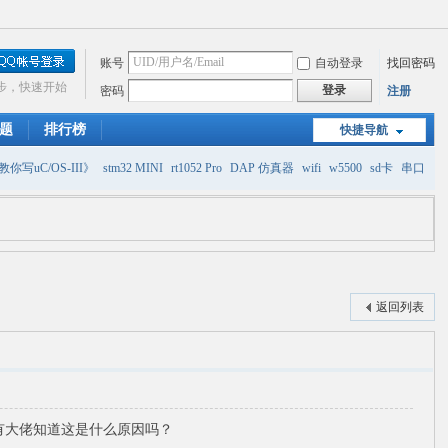
账号
自动登录
找回密码
步，快速开始
登录
密码
注册
题
排行榜
快捷导航
你写uC/OS-III》
stm32 MINI
rt1052 Pro
DAP 仿真器
wifi
w5500
sd卡
串口
返回列表
功，有大佬知道这是什么原因吗？