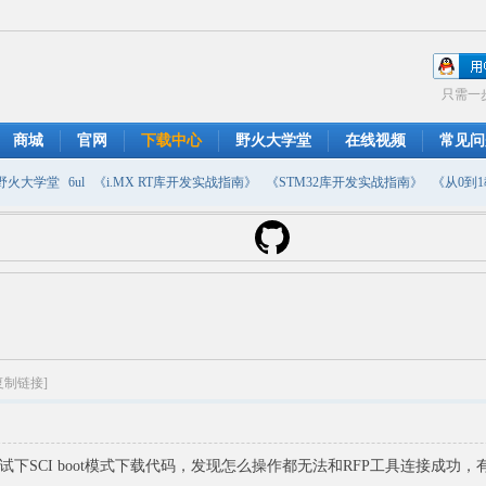
只需一
商城
官网
下载中心
野火大学堂
在线视频
常见问
野火大学堂
6ul
《i.MX RT库开发实战指南》
《STM32库开发实战指南》
《从0到1教
摄像头
DMA
emwin
串口软件
PWM
移植
USB
原理图
复制链接]
备试下SCI boot模式下载代码，发现怎么操作都无法和RFP工具连接成