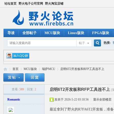
论坛首页
野火电子公司官网
野火淘宝店铺
导读
全部帖子
MCU版块
Linux版块
FPGA版块
热搜:
帖子
搜
ucos
首页
MCU版块
瑞萨MCU
启明6T2开发板和RFP工具连不上
索
启明6T2开发板和RFP工具连不上
查看:
589
|
回复:
2
[
野
»
›
›
›
Romantic
发表于 2026-5-22 03:18:56
|
显示全部楼层
最近拿到了野火的R7FA6T2开发板，准