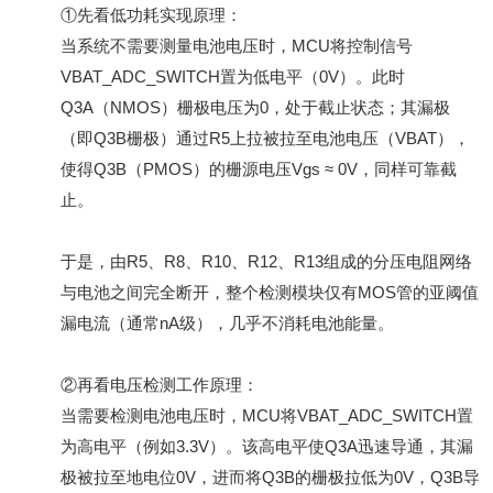
①先看低功耗实现原理：
当系统不需要测量电池电压时，MCU将控制信号
VBAT_ADC_SWITCH置为低电平（0V）。此时
Q3A（NMOS）栅极电压为0，处于截止状态；其漏极
（即Q3B栅极）通过R5上拉被拉至电池电压（VBAT），
使得Q3B（PMOS）的栅源电压Vgs ≈ 0V，同样可靠截
止。
于是，由R5、R8、R10、R12、R13组成的分压电阻网络
与电池之间完全断开，整个检测模块仅有MOS管的亚阈值
漏电流（通常nA级），几乎不消耗电池能量。
②再看电压检测工作原理：
当需要检测电池电压时，MCU将VBAT_ADC_SWITCH置
为高电平（例如3.3V）。该高电平使Q3A迅速导通，其漏
极被拉至地电位0V，进而将Q3B的栅极拉低为0V，Q3B导