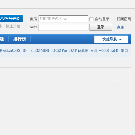
账号
自动登录
找回密码
步，快速开始
登录
密码
注册
题
排行榜
快捷导航
你写uC/OS-III》
stm32 MINI
rt1052 Pro
DAP 仿真器
wifi
w5500
sd卡
串口