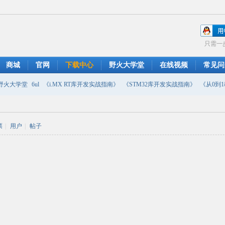
只需一
商城
官网
下载中心
野火大学堂
在线视频
常见问
野火大学堂
6ul
《i.MX RT库开发实战指南》
《STM32库开发实战指南》
《从0到1教
摄像头
DMA
emwin
串口软件
PWM
移植
USB
原理图
票
|
用户
|
帖子