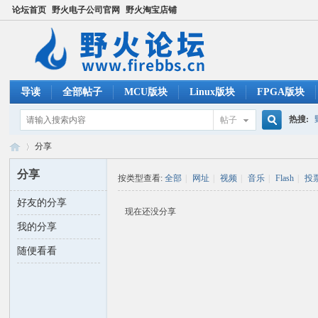
论坛首页
野火电子公司官网
野火淘宝店铺
导读
全部帖子
MCU版块
Linux版块
FPGA版块
热搜:
帖子
搜
分享
ucos
分享
按类型查看:
全部
|
网址
|
视频
|
音乐
|
Flash
|
投
索
好友的分享
野
›
现在还没分享
我的分享
随便看看