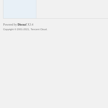
火
Powered by
Discuz!
X3.4
Copyright © 2001-2021, Tencent Cloud.
电
子