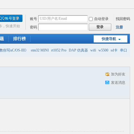
账号
自动登录
找回密码
步，快速开始
登录
密码
注册
题
排行榜
快捷导航
你写uC/OS-III》
stm32 MINI
rt1052 Pro
DAP 仿真器
wifi
w5500
sd卡
串口
加为好友
发送消息