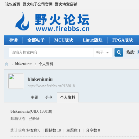
论坛首页
野火电子公司官网
野火淘宝店铺
导读
全部帖子
MCU版块
Linux版块
FPGA版块
热搜:
帖子
搜
blakeniuniu
个人资料
ucos
blakeniuniu
https://www.firebbs.cn/?138018
索
野
›
›
主题
分享
个人资料
blakeniuniu
(UID: 138018)
邮箱状态
已验证
统计信息
好友数 0
|
回帖数 10
|
主题数 1
|
分享数 0