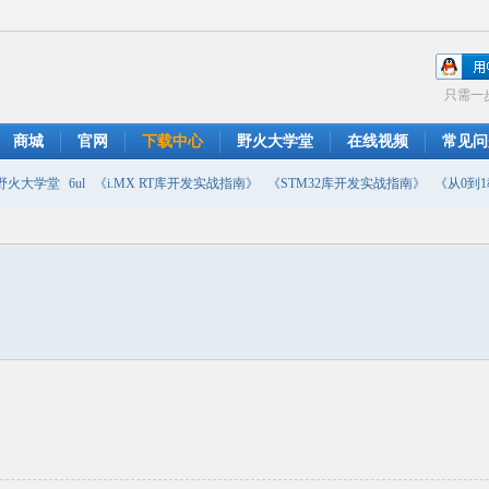
只需一
商城
官网
下载中心
野火大学堂
在线视频
常见问
野火大学堂
6ul
《i.MX RT库开发实战指南》
《STM32库开发实战指南》
《从0到1教
摄像头
DMA
emwin
串口软件
PWM
移植
USB
原理图