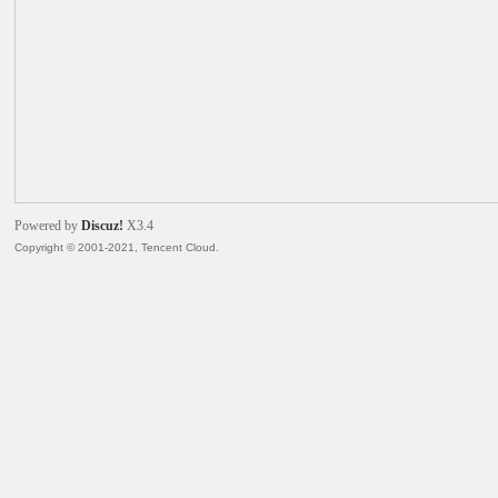
火
Powered by
Discuz!
X3.4
Copyright © 2001-2021, Tencent Cloud.
电
子