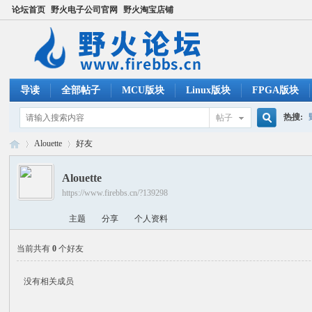
论坛首页
野火电子公司官网
野火淘宝店铺
导读
全部帖子
MCU版块
Linux版块
FPGA版块
热搜:
帖子
搜
Alouette
好友
ucos
Alouette
https://www.firebbs.cn/?139298
索
野
›
›
主题
分享
个人资料
当前共有
0
个好友
没有相关成员