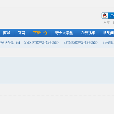
只需一
商城
官网
下载中心
野火大学堂
在线视频
常见问
野火大学堂
6ul
《i.MX RT库开发实战指南》
《STM32库开发实战指南》
《从0到1教
摄像头
DMA
emwin
串口软件
PWM
移植
USB
原理图