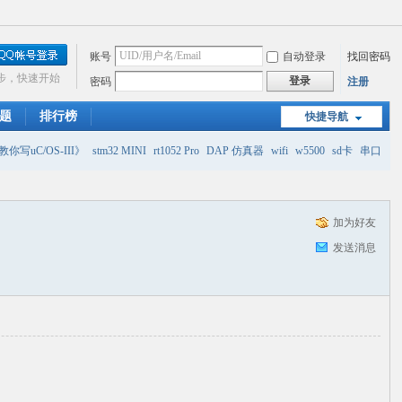
账号
自动登录
找回密码
步，快速开始
登录
密码
注册
题
排行榜
快捷导航
你写uC/OS-III》
stm32 MINI
rt1052 Pro
DAP 仿真器
wifi
w5500
sd卡
串口
加为好友
发送消息