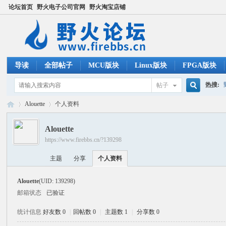
论坛首页
野火电子公司官网
野火淘宝店铺
导读
全部帖子
MCU版块
Linux版块
FPGA版块
热搜:
帖子
搜
Alouette
个人资料
ucos
Alouette
https://www.firebbs.cn/?139298
索
野
›
›
主题
分享
个人资料
Alouette
(UID: 139298)
邮箱状态
已验证
统计信息
好友数 0
|
回帖数 0
|
主题数 1
|
分享数 0