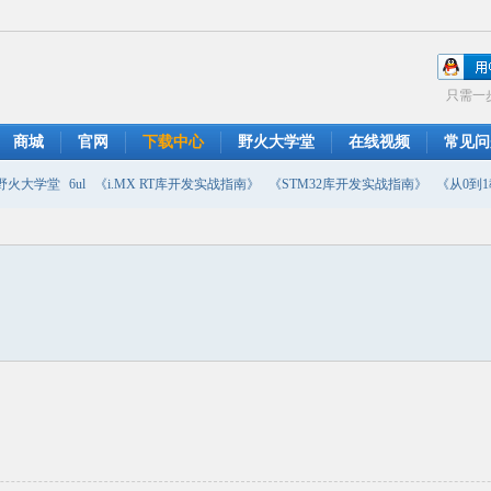
只需一
商城
官网
下载中心
野火大学堂
在线视频
常见问
野火大学堂
6ul
《i.MX RT库开发实战指南》
《STM32库开发实战指南》
《从0到1教
摄像头
DMA
emwin
串口软件
PWM
移植
USB
原理图