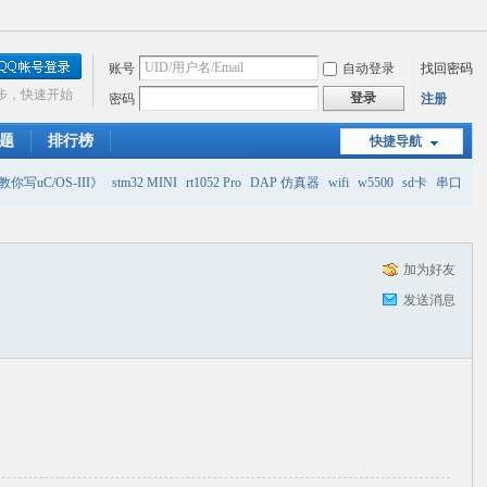
账号
自动登录
找回密码
步，快速开始
登录
密码
注册
题
排行榜
快捷导航
你写uC/OS-III》
stm32 MINI
rt1052 Pro
DAP 仿真器
wifi
w5500
sd卡
串口
加为好友
发送消息