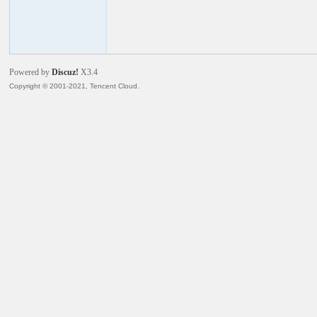
火
Powered by
Discuz!
X3.4
Copyright © 2001-2021, Tencent Cloud.
电
子