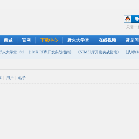
只需一
商城
官网
下载中心
野火大学堂
在线视频
常见问
野火大学堂
6ul
《i.MX RT库开发实战指南》
《STM32库开发实战指南》
《从0到1教
摄像头
DMA
emwin
串口软件
PWM
移植
USB
原理图
票
|
用户
|
帖子