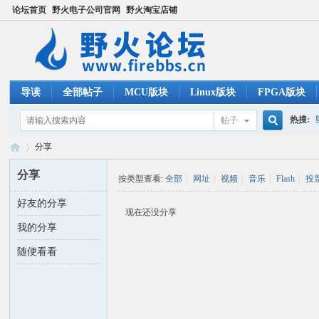
论坛首页
野火电子公司官网
野火淘宝店铺
导读
全部帖子
MCU版块
Linux版块
FPGA版块
热搜:
帖子
搜
分享
ucos
分享
按类型查看:
全部
|
网址
|
视频
|
音乐
|
Flash
|
投
索
好友的分享
野
›
现在还没分享
我的分享
随便看看