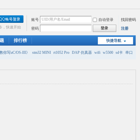
账号
自动登录
找回密码
步，快速开始
登录
密码
注册
题
排行榜
快捷导航
你写uC/OS-III》
stm32 MINI
rt1052 Pro
DAP 仿真器
wifi
w5500
sd卡
串口