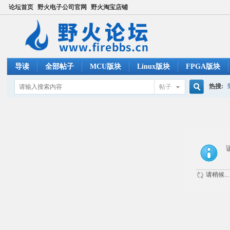
论坛首页
野火电子公司官网
野火淘宝店铺
导读
全部帖子
MCU版块
Linux版块
FPGA版块
热搜:
帖子
搜
ucos
索
请稍候...