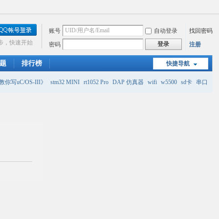
账号
自动登录
找回密码
步，快速开始
登录
密码
注册
题
排行榜
快捷导航
你写uC/OS-III》
stm32 MINI
rt1052 Pro
DAP 仿真器
wifi
w5500
sd卡
串口