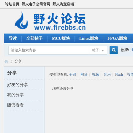
论坛首页
野火电子公司官网
野火淘宝店铺
导读
全部帖子
MCU版块
Linux版块
FPGA版块
热搜:
帖子
搜
分享
ucos
分享
按类型查看:
全部
|
网址
|
视频
|
音乐
|
Flash
|
投
索
好友的分享
野
›
现在还没分享
我的分享
随便看看