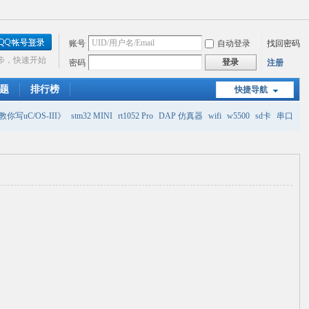
账号
自动登录
找回密码
步，快速开始
登录
密码
注册
题
排行榜
快捷导航
你写uC/OS-III》
stm32 MINI
rt1052 Pro
DAP 仿真器
wifi
w5500
sd卡
串口