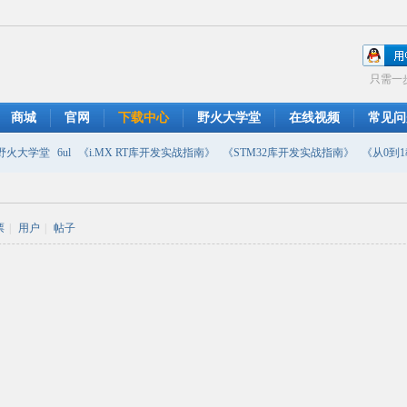
只需一
商城
官网
下载中心
野火大学堂
在线视频
常见问
野火大学堂
6ul
《i.MX RT库开发实战指南》
《STM32库开发实战指南》
《从0到1教
摄像头
DMA
emwin
串口软件
PWM
移植
USB
原理图
票
|
用户
|
帖子