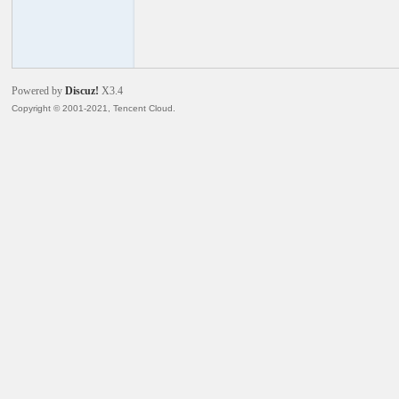
火
Powered by
Discuz!
X3.4
Copyright © 2001-2021, Tencent Cloud.
电
子