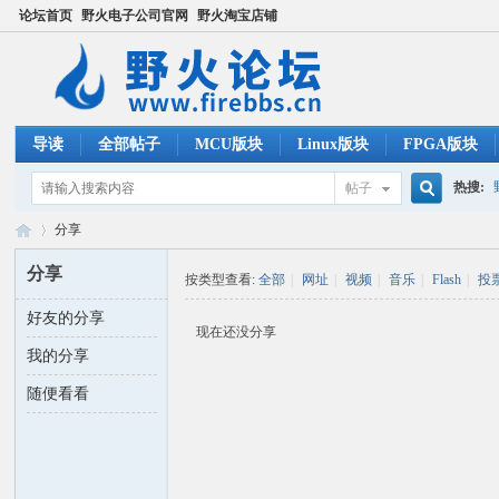
论坛首页
野火电子公司官网
野火淘宝店铺
导读
全部帖子
MCU版块
Linux版块
FPGA版块
热搜:
帖子
搜
分享
ucos
分享
按类型查看:
全部
|
网址
|
视频
|
音乐
|
Flash
|
投
索
好友的分享
野
›
现在还没分享
我的分享
随便看看