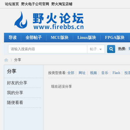
论坛首页
野火电子公司官网
野火淘宝店铺
导读
全部帖子
MCU版块
Linux版块
FPGA版块
热搜:
帖子
搜
分享
ucos
分享
按类型查看:
全部
|
网址
|
视频
|
音乐
|
Flash
|
投
索
好友的分享
野
›
现在还没分享
我的分享
随便看看