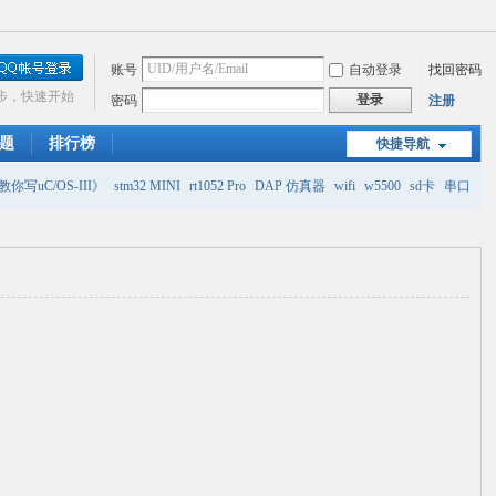
账号
自动登录
找回密码
步，快速开始
登录
密码
注册
题
排行榜
快捷导航
你写uC/OS-III》
stm32 MINI
rt1052 Pro
DAP 仿真器
wifi
w5500
sd卡
串口