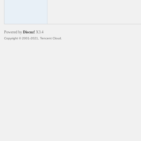
火
Powered by
Discuz!
X3.4
Copyright © 2001-2021, Tencent Cloud.
电
子