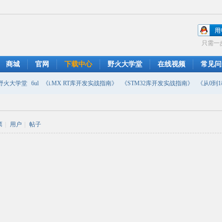
只需一
商城
官网
下载中心
野火大学堂
在线视频
常见问
野火大学堂
6ul
《i.MX RT库开发实战指南》
《STM32库开发实战指南》
《从0到1教
摄像头
DMA
emwin
串口软件
PWM
移植
USB
原理图
票
|
用户
|
帖子