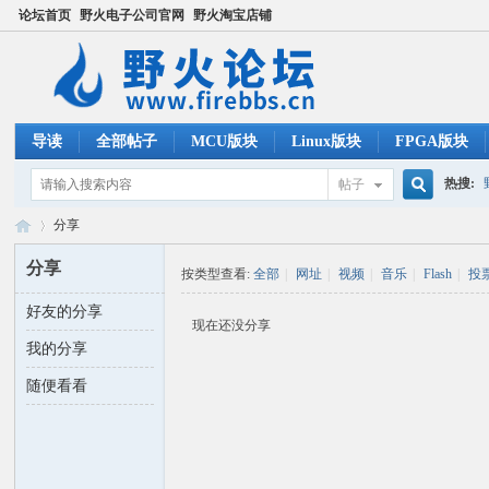
论坛首页
野火电子公司官网
野火淘宝店铺
导读
全部帖子
MCU版块
Linux版块
FPGA版块
热搜:
帖子
搜
分享
ucos
分享
按类型查看:
全部
|
网址
|
视频
|
音乐
|
Flash
|
投
索
好友的分享
野
›
现在还没分享
我的分享
随便看看