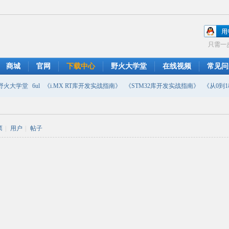
只需一
商城
官网
下载中心
野火大学堂
在线视频
常见问
野火大学堂
6ul
《i.MX RT库开发实战指南》
《STM32库开发实战指南》
《从0到1教
摄像头
DMA
emwin
串口软件
PWM
移植
USB
原理图
票
|
用户
|
帖子