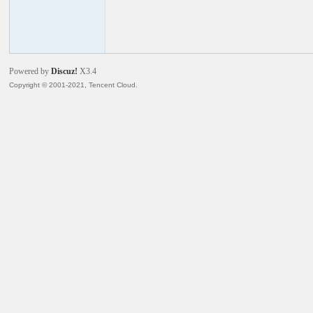
火
Powered by
Discuz!
X3.4
Copyright © 2001-2021, Tencent Cloud.
电
子