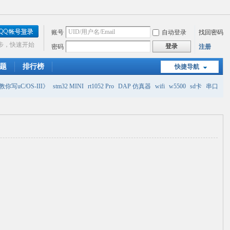
账号
自动登录
找回密码
步，快速开始
登录
密码
注册
题
排行榜
快捷导航
你写uC/OS-III》
stm32 MINI
rt1052 Pro
DAP 仿真器
wifi
w5500
sd卡
串口