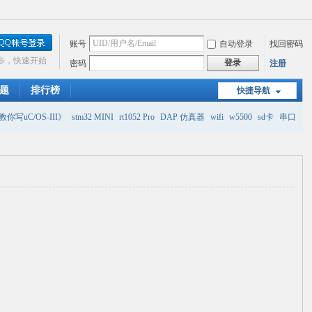
账号
自动登录
找回密码
步，快速开始
登录
密码
注册
题
排行榜
快捷导航
你写uC/OS-III》
stm32 MINI
rt1052 Pro
DAP 仿真器
wifi
w5500
sd卡
串口