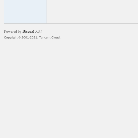
火
Powered by
Discuz!
X3.4
Copyright © 2001-2021, Tencent Cloud.
电
子