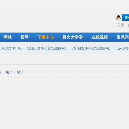
只需一
商城
官网
下载中心
野火大学堂
在线视频
常见问
野火大学堂
6ul
《i.MX RT库开发实战指南》
《STM32库开发实战指南》
《从0到1教
摄像头
DMA
emwin
串口软件
PWM
移植
USB
原理图
票
|
用户
|
帖子