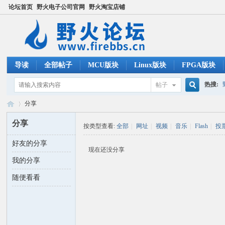
论坛首页
野火电子公司官网
野火淘宝店铺
导读
全部帖子
MCU版块
Linux版块
FPGA版块
热搜:
帖子
搜
分享
ucos
分享
按类型查看:
全部
|
网址
|
视频
|
音乐
|
Flash
|
投
索
好友的分享
野
›
现在还没分享
我的分享
随便看看