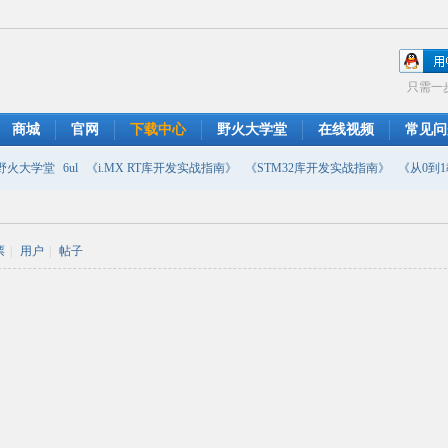
只需一
商城
官网
下载中心
野火大学堂
在线视频
常见问
野火大学堂
6ul
《i.MX RT库开发实战指南》
《STM32库开发实战指南》
《从0到1教
摄像头
DMA
emwin
串口软件
PWM
移植
USB
原理图
票
|
用户
|
帖子