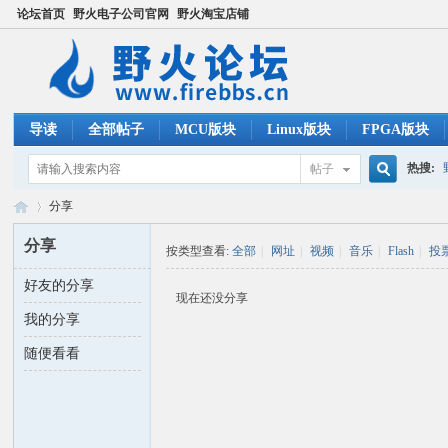
论坛首页
野火电子公司官网
野火淘宝店铺
导读
全部帖子
MCU版块
Linux版块
FPGA版块
热搜:
帖子
搜
分享
ucos
分享
按类型查看:
全部
|
网址
|
视频
|
音乐
|
Flash
|
投
索
好友的分享
野
›
现在还没分享
我的分享
随便看看