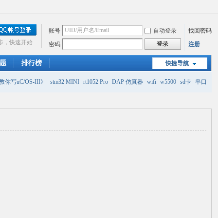
账号
自动登录
找回密码
步，快速开始
登录
密码
注册
题
排行榜
快捷导航
你写uC/OS-III》
stm32 MINI
rt1052 Pro
DAP 仿真器
wifi
w5500
sd卡
串口