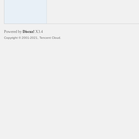
火
Powered by
Discuz!
X3.4
Copyright © 2001-2021, Tencent Cloud.
电
子