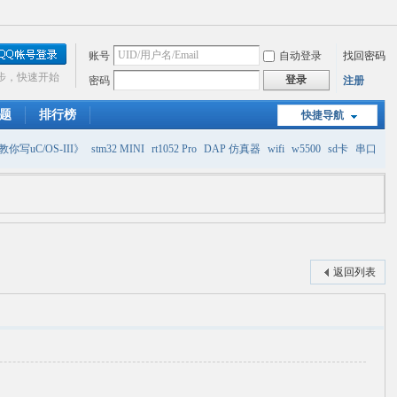
账号
自动登录
找回密码
步，快速开始
登录
密码
注册
题
排行榜
快捷导航
你写uC/OS-III》
stm32 MINI
rt1052 Pro
DAP 仿真器
wifi
w5500
sd卡
串口
返回列表