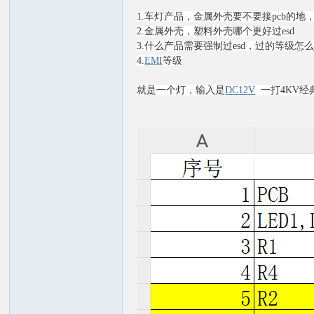
1.车灯产品，金属外壳要不要接pcb的地
2.金属外壳，塑料外壳哪个更好过esd
3.什么产品需要强制过esd，过的等级
4.
EMI
等级
火
就是一个灯，输入是
DC12V
一打4KV经
电