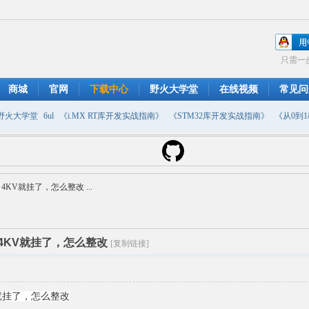
只需一
商城
官网
下载中心
野火大学堂
在线视频
常见问
野火大学堂
6ul
《i.MX RT库开发实战指南》
《STM32库开发实战指南》
《从0到1教
摄像头
DMA
emwin
串口软件
PWM
移植
USB
原理图
KV就挂了，怎么整改 ...
，4KV就挂了，怎么整改
[复制链接]
就挂了，怎么整改