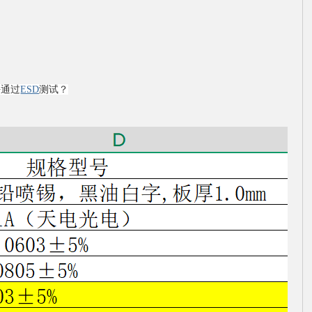
好通过
ESD
测试？