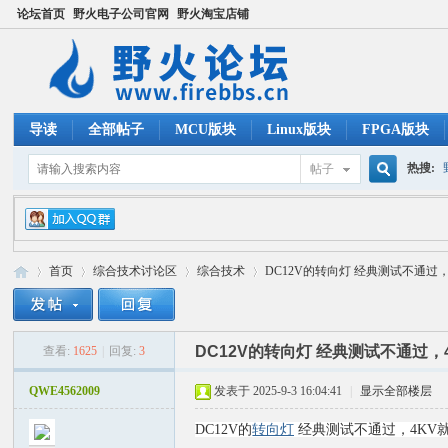
论坛首页
野火电子公司官网
野火淘宝店铺
导读
全部帖子
MCU版块
Linux版块
FPGA版块
热搜:
帖子
搜
ucos
首页
综合技术讨论区
综合技术
DC12V的转向灯 经典测试不通过，4
索
DC12V的转向灯 经典测试不通过
查看:
1625
|
回复:
3
野
»
›
›
›
QWE4562009
发表于 2025-9-3 16:04:41
|
显示全部楼层
DC12V的
转向灯
经典测试不通过，4KV