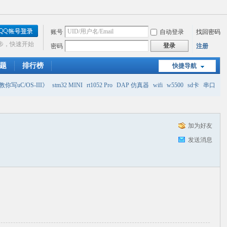
账号
自动登录
找回密码
步，快速开始
登录
密码
注册
题
排行榜
快捷导航
你写uC/OS-III》
stm32 MINI
rt1052 Pro
DAP 仿真器
wifi
w5500
sd卡
串口
加为好友
发送消息