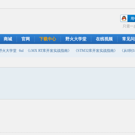
只需一
商城
官网
下载中心
野火大学堂
在线视频
常见问
野火大学堂
6ul
《i.MX RT库开发实战指南》
《STM32库开发实战指南》
《从0到1教
摄像头
DMA
emwin
串口软件
PWM
移植
USB
原理图