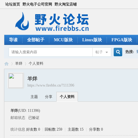
论坛首页
野火电子公司官网
野火淘宝店铺
导读
全部帖子
MCU版块
Linux版块
FPGA版块
热搜:
帖子
搜
羊烊
个人资料
ucos
羊烊
https://www.firebbs.cn/?111396
索
野
›
›
主题
分享
个人资料
羊烊
(UID: 111396)
邮箱状态
已验证
统计信息
好友数 0
|
回帖数 259
|
主题数 15
|
分享数 0