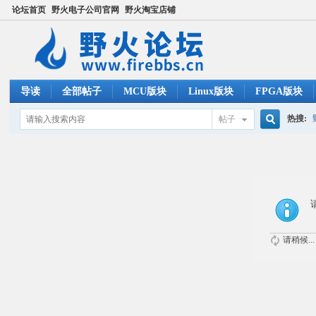
论坛首页
野火电子公司官网
野火淘宝店铺
导读
全部帖子
MCU版块
Linux版块
FPGA版块
热搜:
帖子
搜
ucos
索
请稍候...