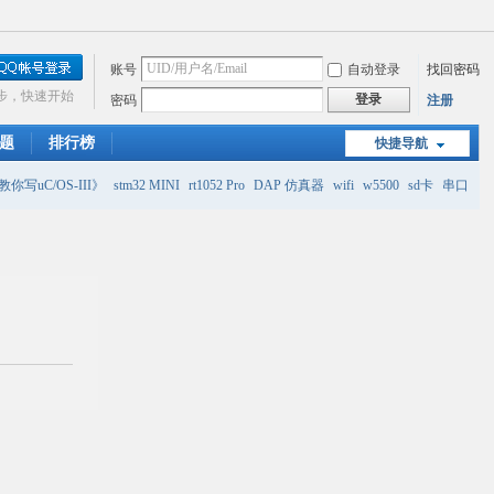
账号
自动登录
找回密码
步，快速开始
登录
密码
注册
题
排行榜
快捷导航
你写uC/OS-III》
stm32 MINI
rt1052 Pro
DAP 仿真器
wifi
w5500
sd卡
串口