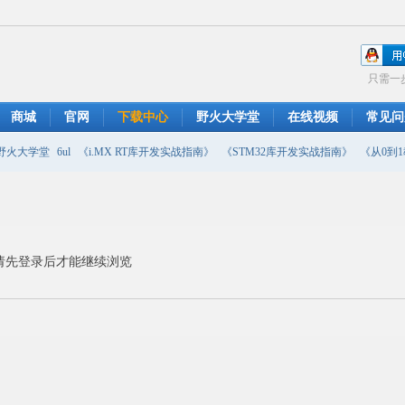
只需一
商城
官网
下载中心
野火大学堂
在线视频
常见问
野火大学堂
6ul
《i.MX RT库开发实战指南》
《STM32库开发实战指南》
《从0到1教
摄像头
DMA
emwin
串口软件
PWM
移植
USB
原理图
请先登录后才能继续浏览