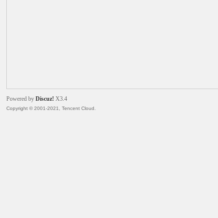
火
Powered by
Discuz!
X3.4
Copyright © 2001-2021, Tencent Cloud.
电
子