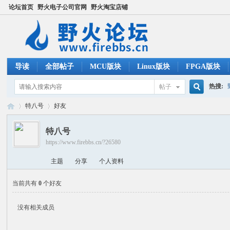
论坛首页
野火电子公司官网
野火淘宝店铺
导读
全部帖子
MCU版块
Linux版块
FPGA版块
热搜:
帖子
搜
特八号
好友
ucos
特八号
https://www.firebbs.cn/?26580
索
野
›
›
主题
分享
个人资料
当前共有
0
个好友
没有相关成员