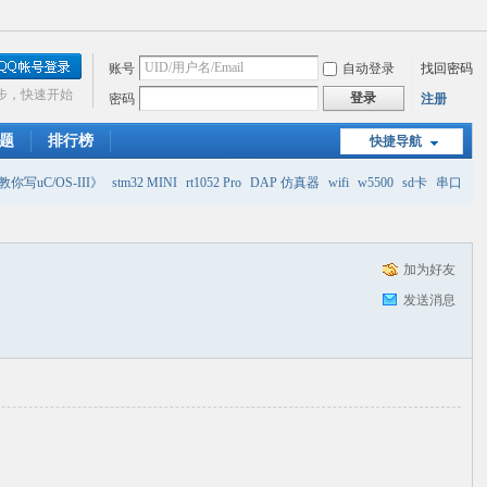
账号
自动登录
找回密码
步，快速开始
登录
密码
注册
题
排行榜
快捷导航
你写uC/OS-III》
stm32 MINI
rt1052 Pro
DAP 仿真器
wifi
w5500
sd卡
串口
加为好友
发送消息