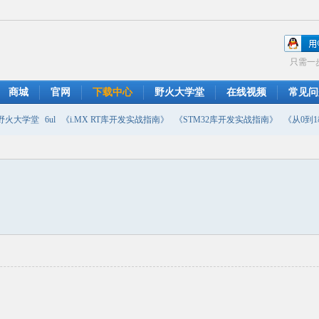
只需一
商城
官网
下载中心
野火大学堂
在线视频
常见问
野火大学堂
6ul
《i.MX RT库开发实战指南》
《STM32库开发实战指南》
《从0到1教
摄像头
DMA
emwin
串口软件
PWM
移植
USB
原理图