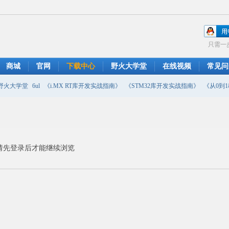
只需一
商城
官网
下载中心
野火大学堂
在线视频
常见问
野火大学堂
6ul
《i.MX RT库开发实战指南》
《STM32库开发实战指南》
《从0到1教
摄像头
DMA
emwin
串口软件
PWM
移植
USB
原理图
请先登录后才能继续浏览