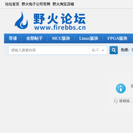
论坛首页
野火电子公司官网
野火淘宝店铺
导读
全部帖子
MCU版块
Linux版块
FPGA版块
热搜:
帖子
搜
ucos
索
请稍候...