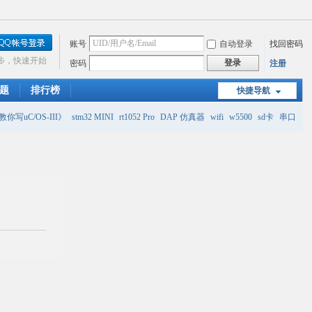
账号
自动登录
找回密码
步，快速开始
登录
密码
注册
题
排行榜
快捷导航
你写uC/OS-III》
stm32 MINI
rt1052 Pro
DAP 仿真器
wifi
w5500
sd卡
串口