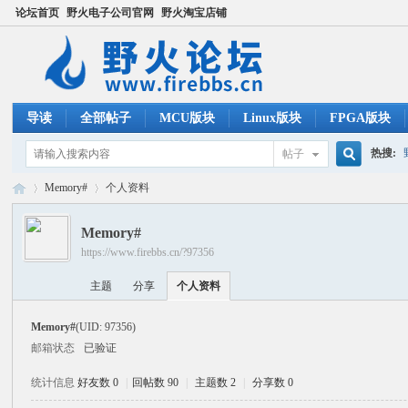
论坛首页
野火电子公司官网
野火淘宝店铺
导读
全部帖子
MCU版块
Linux版块
FPGA版块
热搜:
帖子
搜
Memory#
个人资料
ucos
Memory#
https://www.firebbs.cn/?97356
索
野
›
›
主题
分享
个人资料
Memory#
(UID: 97356)
邮箱状态
已验证
统计信息
好友数 0
|
回帖数 90
|
主题数 2
|
分享数 0