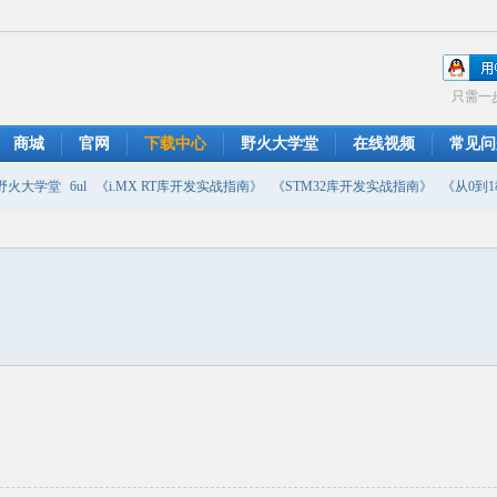
只需一
商城
官网
下载中心
野火大学堂
在线视频
常见问
野火大学堂
6ul
《i.MX RT库开发实战指南》
《STM32库开发实战指南》
《从0到1教
摄像头
DMA
emwin
串口软件
PWM
移植
USB
原理图