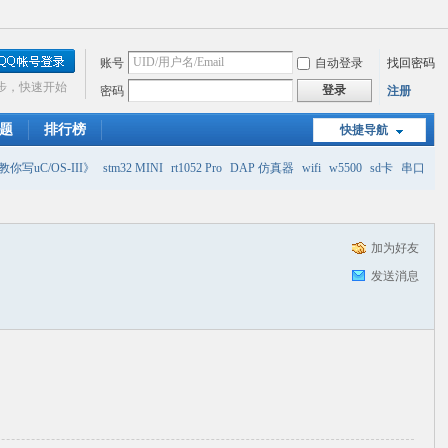
账号
自动登录
找回密码
步，快速开始
登录
密码
注册
题
排行榜
快捷导航
你写uC/OS-III》
stm32 MINI
rt1052 Pro
DAP 仿真器
wifi
w5500
sd卡
串口
加为好友
发送消息