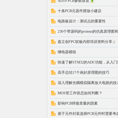
AD19 PCB参数设置
十条PCB元器件摆放小建议
电路板设计：测试点的重要性
230个带源码的proteus的仿真原理
嘉立创FPC软板内部培训资料分享
继电器模组
快速了解STM32的ADC功能，从入
高手总结17个画好原理图的技巧
深入理解光耦模拟隔离放大电路的技
MOS管工作状态如何判断？
影响PCB焊接质量的因素
基于元件封装选择PCB元件时需要考