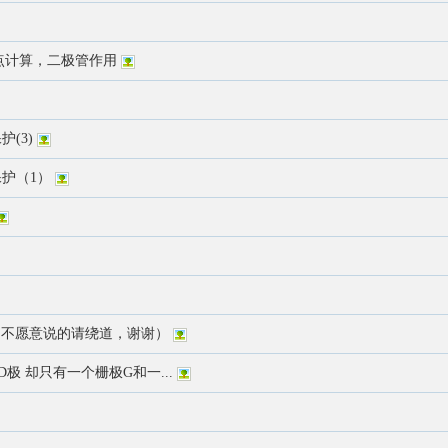
点计算，二极管作用
护(3)
保护（1）
50110（不愿意说的请绕道，谢谢）
极 却只有一个栅极G和一...