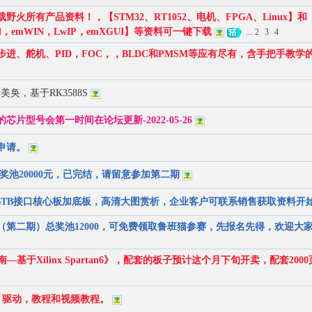
所有产品资料！，【STM32、RT1052、电机、FPGA、Linux】和
hread，emWIN，LwIP，emXGUI】等资料可一键下载
...
2
3
4
进、舵机、PID，FOC，，BLDC和PMSM等应有尽有，含手把手教学
奂，基于RK3588S
型号会第一时间在论坛更新-2022-05-26
申请。
奖池20000元，已完结，请留意参加第二期
指和BTB接口核心板加底板，高清大图赏析，企业客户可联系销售获取资料开
第二期）总奖池12000，可免费领取鲁班猫参赛，先报名先得，欢迎大
指南—基于Xilinx Spartan6》，配套的板子预计这个月下旬开卖，配套200
图，驱动，教程和视频教程。