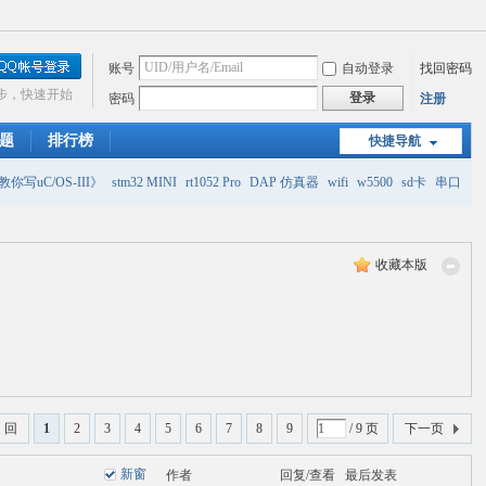
账号
自动登录
找回密码
步，快速开始
登录
密码
注册
题
排行榜
快捷导航
你写uC/OS-III》
stm32 MINI
rt1052 Pro
DAP 仿真器
wifi
w5500
sd卡
串口
收藏本版
 回
1
2
3
4
5
6
7
8
9
/ 9 页
下一页
新窗
作者
回复/查看
最后发表