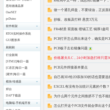
R布局不太一样，我想用L镜像一下，变
思坦德液晶屏
做一个通孔焊盘，不要绿油，正反面都
OneNET
pcDuino
抄板、改板及打样 悬赏3万元
软件框架
FR4材质 双面板 喷锡工艺 铜厚1盎司 
RTOS实时操作系统
PCB打开怎么弹出来这个，确实是PCB
GUI图形库
刷刷刷
PCB板子左右镜像问题
行业新闻
价格屠夫JLC，24小时加急打样只
[STM32]每日一题
PCB元件焊接基本要点
[C语言]每日一题
[硬件]每日一题
自己画3D/给2D添加3D的话也需要选择
模块/传感器
EXCEL有没有办法统计元素的个数？
焊台
DAP下载器
为什么两个元件之间推挤不了也不能挨
电脑端-手机端开发
怎么打开这个PCB文件就会弹出这个是