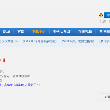
只需一
商城
官网
下载中心
野火大学堂
在线视频
常见问
野火大学堂
6ul
《i.MX RT库开发实战指南》
《STM32库开发实战指南》
《从0到1教
摄像头
DMA
emwin
串口软件
PWM
移植
USB
原理图
8
内容。
意义标题，否则直接删帖。
目
，具体怎么添加点击看帖子<<
返