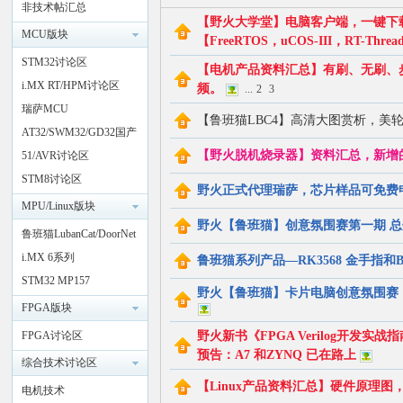
非技术帖汇总
【野火大学堂】电脑客户端，一键下载野火
MCU版块
火
【FreeRTOS，uCOS-III，RT-T
STM32讨论区
【电机产品资料汇总】有刷、无刷、步
i.MX RT/HPM讨论区
频。
...
2
3
瑞萨MCU
【鲁班猫LBC4】高清大图赏析，美轮美
AT32/SWM32/GD32国产
【野火脱机烧录器】资料汇总，新增的芯片
32讨论区
51/AVR讨论区
STM8讨论区
野火正式代理瑞萨，芯片样品可免费
MPU/Linux版块
电
野火【鲁班猫】创意氛围赛第一期 总
鲁班猫LubanCat/DoorNet
i.MX 6系列
鲁班猫系列产品—RK3568 金手
STM32 MP157
野火【鲁班猫】卡片电脑创意氛围赛（
FPGA版块
FPGA讨论区
野火新书《FPGA Verilog开发实战
预告：A7 和ZYNQ 已在路上
综合技术讨论区
【Linux产品资料汇总】硬件原理
电机技术
子