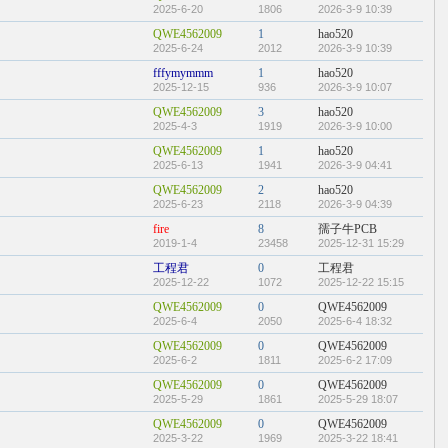
2025-6-20
1806
2026-3-9 10:39
QWE4562009
1
hao520
2025-6-24
2012
2026-3-9 10:39
fffymymmm
1
hao520
2025-12-15
936
2026-3-9 10:07
QWE4562009
3
hao520
2025-4-3
1919
2026-3-9 10:00
QWE4562009
1
hao520
2025-6-13
1941
2026-3-9 04:41
QWE4562009
2
hao520
2025-6-23
2118
2026-3-9 04:39
fire
8
孺子牛PCB
2019-1-4
23458
2025-12-31 15:29
工程君
0
工程君
2025-12-22
1072
2025-12-22 15:15
QWE4562009
0
QWE4562009
2025-6-4
2050
2025-6-4 18:32
QWE4562009
0
QWE4562009
2025-6-2
1811
2025-6-2 17:09
QWE4562009
0
QWE4562009
2025-5-29
1861
2025-5-29 18:07
QWE4562009
0
QWE4562009
2025-3-22
1969
2025-3-22 18:41