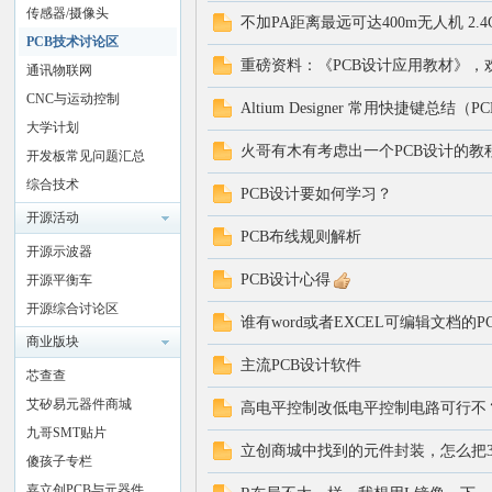
传感器/摄像头
不加PA距离最远可达400m无人机 2.4G 
PCB技术讨论区
重磅资料：《PCB设计应用教材》，
通讯物联网
CNC与运动控制
Altium Designer 常用快捷键总结（
大学计划
火哥有木有考虑出一个PCB设计的教
开发板常见问题汇总
综合技术
PCB设计要如何学习？
论
开源活动
PCB布线规则解析
开源示波器
PCB设计心得
开源平衡车
开源综合讨论区
谁有word或者EXCEL可编辑文档的P
商业版块
主流PCB设计软件
芯查查
艾矽易元器件商城
高电平控制改低电平控制电路可行不？
九哥SMT贴片
坛
立创商城中找到的元件封装，怎么把3D
傻孩子专栏
嘉立创PCB与元器件