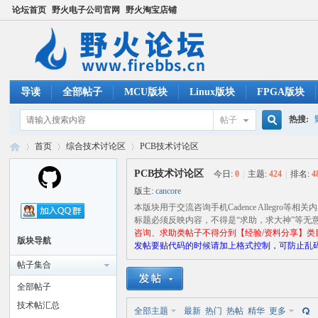
论坛首页
野火电子公司官网
野火淘宝店铺
导读
全部帖子
MCU版块
Linux版块
FPGA版块
热搜:
帖子
搜
首页
综合技术讨论区
PCB技术讨论区
ucos
PCB技术讨论区
今日:
0
|
主题:
424
|
排名:
4
版主:
cancore
索
野
»
›
›
本版块用于交流咨询手机Cadence Allegro等相关
标题必须反映内容，不得是“求助，求大神”等无
咨询、求助类帖子不得分到【经验/资料分享】类
版块导航
发帖要贴代码的时候请加上格式控制，可防止乱码
帖子集合
全部帖子
技术帖汇总
全部主题
最新
热门
热帖
精华
更多