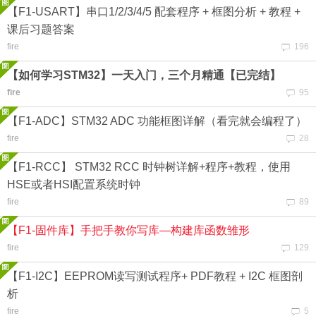
【F1-USART】串口1/2/3/4/5 配套程序 + 框图分析 + 教程 +
课后习题答案
fire
196
【如何学习STM32】一天入门，三个月精通【已完结】
fire
95
【F1-ADC】STM32 ADC 功能框图详解（看完就会编程了）
fire
28
【F1-RCC】 STM32 RCC 时钟树详解+程序+教程，使用
HSE或者HSI配置系统时钟
fire
89
【F1-固件库】手把手教你写库—构建库函数雏形
fire
129
【F1-I2C】EEPROM读写测试程序+ PDF教程 + I2C 框图剖
析
fire
5