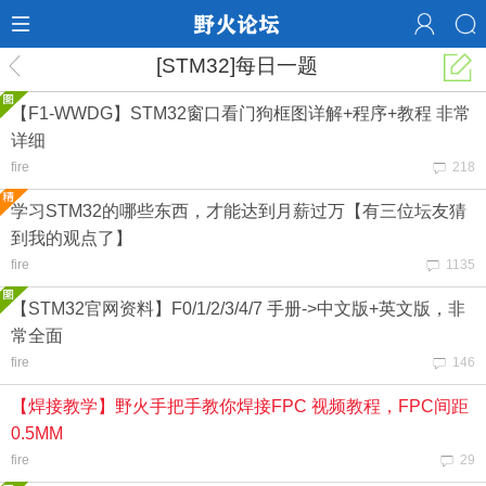
[STM32]每日一题
【F1-WWDG】STM32窗口看门狗框图详解+程序+教程 非常
详细
fire
218
学习STM32的哪些东西，才能达到月薪过万【有三位坛友猜
到我的观点了】
fire
1135
【STM32官网资料】F0/1/2/3/4/7 手册->中文版+英文版，非
常全面
fire
146
【焊接教学】野火手把手教你焊接FPC 视频教程，FPC间距
0.5MM
fire
29