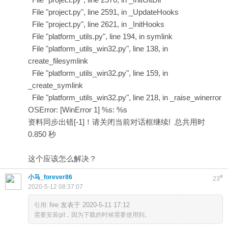
File "project.py", line 2591, in _UpdateHooks
File "project.py", line 2621, in _InitHooks
File "platform_utils.py", line 194, in symlink
File "platform_utils_win32.py", line 138, in
create_filesymlink
File "platform_utils_win32.py", line 159, in
_create_symlink
File "platform_utils_win32.py", line 218, in _raise_winerror
OSError: [WinError 1] %s: %s
资料同步出错[-1]！请关闭当前对话框继续! 总共用时
0.850 秒
这个应该怎么解决？
小马_forever86
#
23
2020-5-12 08:37:07
fire 发表于 2020-5-11 17:12
引用:
需要安装git，因为下载的时候需要使用到。