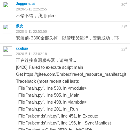
Juggernaut
#
20
2020-5-11 22:52:55
不错不错，我用gitee
傲凌
#
21
2020-5-11 22:53:50
安装前把360全部关掉，以管理员运行，安装成功，耶
ccqliup
#
22
2020-5-11 23:02:18
正在连接资源服务器，请稍后...
[8420] Failed to execute script main
Get
https://gitee.com/Embedfire/ebf_resource_manifest.git
Traceback (most recent call last):
File "main.py", line 530, in <module>
File "main.py", line 505, in _Main
File "main.py", line 498, in <lambda>
File "main.py", line 201, in _Run
File "subcmds\init.py", line 451, in Execute
File "subcmds\init.py", line 196, in _SyncManifest
File "project.py", line 2570, in _InitGitDir