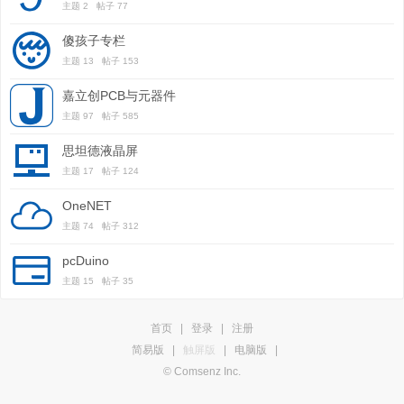
主题 2 帖子 77
傻孩子专栏
主题 13 帖子 153
嘉立创PCB与元器件
主题 97 帖子 585
思坦德液晶屏
主题 17 帖子 124
OneNET
主题 74 帖子 312
pcDuino
主题 15 帖子 35
首页
|
登录
|
注册
简易版
|
触屏版
|
电脑版
|
© Comsenz Inc.