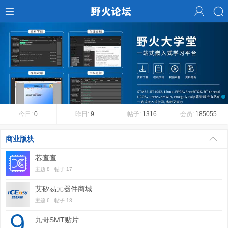
1
今日:
0
昨日:
9
帖子:
1316
会员:
185055
商业版块
芯查查
主题 8 帖子 17
艾矽易元器件商城
主题 6 帖子 13
九哥SMT贴片