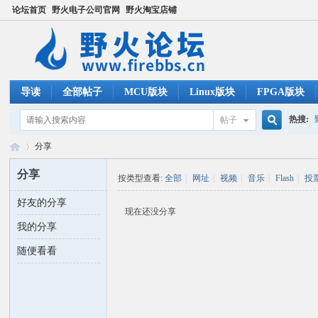
论坛首页
野火电子公司官网
野火淘宝店铺
导读
全部帖子
MCU版块
Linux版块
FPGA版块
热搜:
帖子
搜
分享
ucos
分享
按类型查看:
全部
|
网址
|
视频
|
音乐
|
Flash
|
投
索
好友的分享
野
›
现在还没分享
我的分享
随便看看