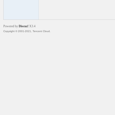
火
Powered by
Discuz!
X3.4
Copyright © 2001-2021, Tencent Cloud.
电
子