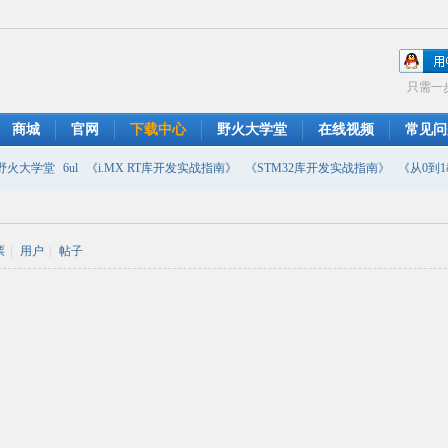
只需一
商城
官网
下载中心
野火大学堂
在线视频
常见问
野火大学堂
6ul
《i.MX RT库开发实战指南》
《STM32库开发实战指南》
《从0到1教
摄像头
DMA
emwin
串口软件
PWM
移植
USB
原理图
票
|
用户
|
帖子