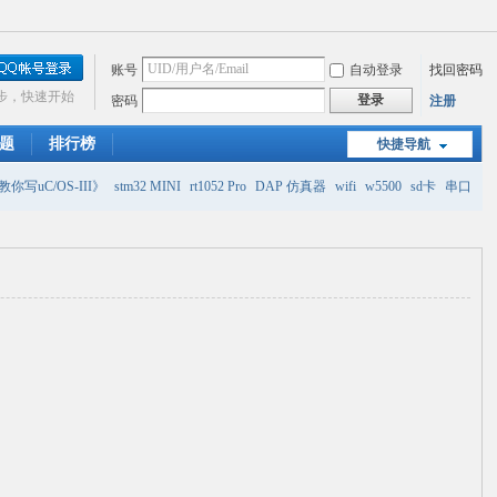
账号
自动登录
找回密码
步，快速开始
登录
密码
注册
题
排行榜
快捷导航
你写uC/OS-III》
stm32 MINI
rt1052 Pro
DAP 仿真器
wifi
w5500
sd卡
串口