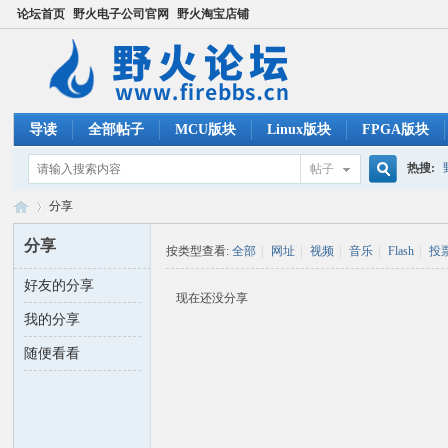
论坛首页
野火电子公司官网
野火淘宝店铺
导读
全部帖子
MCU版块
Linux版块
FPGA版块
热搜:
帖子
搜
分享
ucos
分享
按类型查看:
全部
|
网址
|
视频
|
音乐
|
Flash
|
投
索
好友的分享
野
›
现在还没分享
我的分享
随便看看