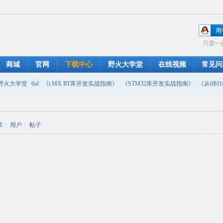
只需一
商城
官网
下载中心
野火大学堂
在线视频
常见问
野火大学堂
6ul
《i.MX RT库开发实战指南》
《STM32库开发实战指南》
《从0到1教
摄像头
DMA
emwin
串口软件
PWM
移植
USB
原理图
票
|
用户
|
帖子