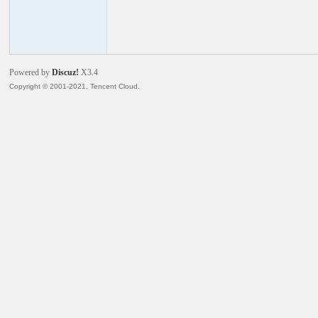
火
Powered by
Discuz!
X3.4
Copyright © 2001-2021, Tencent Cloud.
电
子