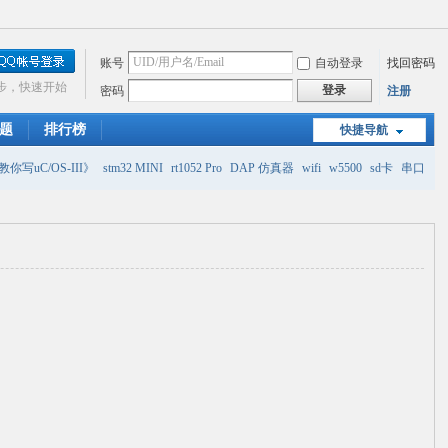
账号
自动登录
找回密码
步，快速开始
登录
密码
注册
题
排行榜
快捷导航
你写uC/OS-III》
stm32 MINI
rt1052 Pro
DAP 仿真器
wifi
w5500
sd卡
串口